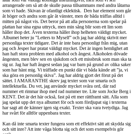
arrangerade om så att de skulle passa tillsammans med andra låtarna
som vi hade. Skivan är ofantligt eklektisk. Den har element som går
åt höger och andra som går åt vänster, men de båda träffas alltid i
mitten på något vis. Det beror på att alla personerna som spelar på
plattan har sina egna uttryck, men min sång blir som ett lim som
håller ihop det. Även texterna håller ihop helheten väldigt mycket.
Albumet heter ju ”Letters to Myself” och jag har aldrig skrivit mer
personliga texter tidigare. Det är inte bara personligt från mig, utan
jag och Jesper har pratat väldigt mycket. Det är ingen hemlighet att
han haft stora problem med alkohol och ångest. Alkoholen dövade
ångesten, men blev sen en sjukdom och ett missbruk som man ska ta
sig ur. Jag har haft ångest sedan jag var barn på grund av olika saker
som har hänt mig. Vi träffade en punkt där vi båda kände att ”ja, vi
ska göra en personlig skiva”. Jag har aldrig gjort det förut på det
sättet. I AMARANTHE skrev jag texter som var smarta och
intellektuella. Du vet, jag använde mycket svåra ord, där rad
nummer ett rimmar ihop med rad nummer tre. Lite som Jocke Berg i
KENT. Det är det här också, fast på ett mer rättframt sätt. Alla som
jag spelat upp det nya albumet för och som fördjupat sig i texterna
har sagt att de känner igen sig exakt. Texter ska vara tvetydiga. Jag
har svårt för alltför uppenbara texter.
Kan då inte smarta texter fungera som ett effektivt sätt att skydda sig
och sitt inre? Att inte våga blotta sig och det som exempelvis gör