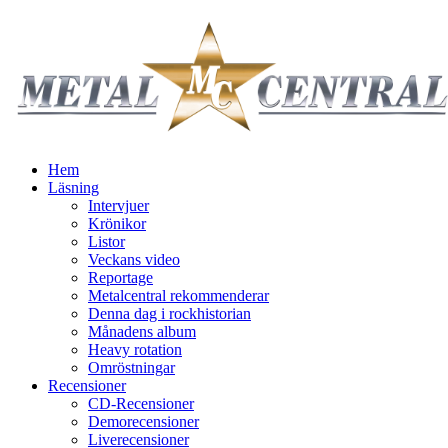
Hem
Läsning
Intervjuer
Krönikor
Listor
Veckans video
Reportage
Metalcentral rekommenderar
Denna dag i rockhistorian
Månadens album
Heavy rotation
Omröstningar
Recensioner
CD-Recensioner
Demorecensioner
Liverecensioner