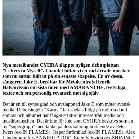
Nya metalbandet CYHRA släppte nyligen debutplattan
”Letters to Myself”. I bandet hittar vi en rad ärrade musiker
som nu satsar fullt ut på sin senaste skapelse. En av dessa,
sångaren Jake E, berättar för Metalcentrals Henrik
Halvardsson om sista tiden med AMARANTHE, tvetydiga
texter och om personlig revansch mot sig själv.
Det är en till synes glad och avslappnad Jake E som möter svensk
media. Debutsingeln ”Karma” har spelats flitigt på radio sedan i
somras och albumet har fångat ett stort intresse från media och
musikbranschen. Det är inte för inte som CYHRA beskrivs som en
ny ”supergrupp” med tanke på dess sättning bestående av Peter
Iwers (ex-IN FLAMES), Jesper Strömblad (ex-IN FLAMES), Alex
Landenburg (ex-ANNIHILATOR), Euge Valovirta (ex-SHINING)