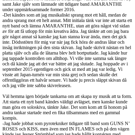
samt Jake själv som lämnade sitt tidigare band AMARANTHE
under uppmärksammade former 2016.
-Det kändes som att jag musikaliskt sprang mot ett håll, medan de
andra sprang mot ett helt annat. Mitt initiala tänk var inte att starta ett
nytt band och lämna AMARANTHE, utan att göra något vid sidan
av för att få utlopp för min kreativa ådra. Jag tänkte att om jag bara
gör något annat så kanske jag kan stanna kvar ända, men det gick
inte. Dödsstöten för mig var när jag fick höra de andras låtar och
insåg inriktningen på den sista skivan. Jag hade skrivit nästan en hel
platta själv och alla de låtarna blev helt bortputtade. Jag kände hur
jag tappade kontrollen om alltihop. Vi ville inte samma sak längre
och då kände jag att det var bättre att jag slutade. Jag hoppade av i
september 2015 egentligen och gick ut med att jag var ledig. Vi
visste att Japan-turnén var min sista grej och sedan skulle det
offentliggöras ett halvår senare. Vi hade ju precis släppt skivan då
och jag ville inte sabba skivreleasen.
Väl hemma igen började tankarna om att skapa ny musik att ta form.
Att starta ett nytt band kändes väldigt avlägset, men kanske kunde
man göra en soloskiva, tänkte Jake. Det som kom att få honom på
andra tankar startade med en fika tillsammans med en gammal
kompis.
-Jag hade jobbat som pyrotekniker tidigare till band som GUNS N’
ROSES och KISS, men även med IN FLAMES och på den vägen
kände jag Jesper Strömblad som jag hade hållit kontakten med