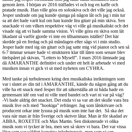
genom åren. I början av 2016 träffades vi och tog en kaffe och
pratade musik. Han ville göra en soloskiva och det ville jag också.
Jesper undrade om jag kunde sjunga på någon låt och jag i min tur
sa att det hade varit kul om han kunde lira gitarr på min skiva. Sen
snackade vi om vilken respektive väg vi ville gå musikaliskt och det
visade sig att vi hade samma vision. Vi ville göra en skiva som lät
likadant så varför gjorde vi inte en tillsammans istället? Det här
skedde på en fredag och på måndagen efter sågs vi i min studio.
Jesper hade med sig sin gitarr och jag satte mig vid pianot och sen så
6-7 timmar senare hade vi strukturen klar till låten som senare blev
titelspåret på skivan, ”Letters to Myself”. I mars 2016 lämnade jag
då AMARANTHE definitivt och under ett helt år arbetade vi med
musiken innan vi gick vi ut med nyheten om CYHRA.
Med tanke på turbulensen kring den musikaliska inriktningen som
var i slutet av din tid i AMARANTHE, kände du någon gång att du
ville ha ett snack med Jesper för att säkerställa att ni båda hade en
gemensam idé om vad ni ville med bandet och vart ni var på väg?
-Vi hade aldrig det snacket. Det enda vi sa var att det skulle vara bra
musik live och med ”hookiga” refränger. Jag som låtskrivare och
producent orkar inte lyssna på musik som inte har det. Så ska det
vara när man är från Sverige och skriver låtar. Man är för skadad av
ABBA, ROXETTE och Max Martin. Sen diskuterade vi olika
musik som vi tycker är bra, men sen så skrev vi bara. Det var vissa
låtar som var väldigt konstiga inledningsvis, men som vi sen