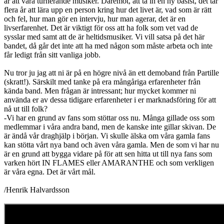
är att vara turnerande musiker. Däremot, att ta in en ny basist, det tar
flera år att lära upp en person kring hur det livet är, vad som är rätt
och fel, hur man gör en intervju, hur man agerar, det är en
livserfarenhet. Det är viktigt för oss att ha folk som vet vad de
sysslar med samt att de är heltidsmusiker. Vi vill satsa på det här
bandet, då går det inte att ha med någon som måste arbeta och inte
får ledigt från sitt vanliga jobb.
Nu tror ju jag att ni är på en högre nivå än ett demoband från Partille
(skratt!). Särskilt med tanke på era mångåriga erfarenheter från
kända band. Men frågan är intressant; hur mycket kommer ni
använda er av dessa tidigare erfarenheter i er marknadsföring för att
nå ut till folk?
-Vi har en grund av fans som stöttar oss nu. Många gillade oss som
medlemmar i våra andra band, men de kanske inte gillar skivan. De
är ändå vår draghjälp i början. Vi skulle älska om våra gamla fans
kan stötta vårt nya band och även våra gamla. Men de som vi har nu
är en grund att bygga vidare på för att sen hitta ut till nya fans som
varken hört IN FLAMES eller AMARANTHE och som verkligen
är våra egna. Det är vårt mål.
/Henrik Halvardsson