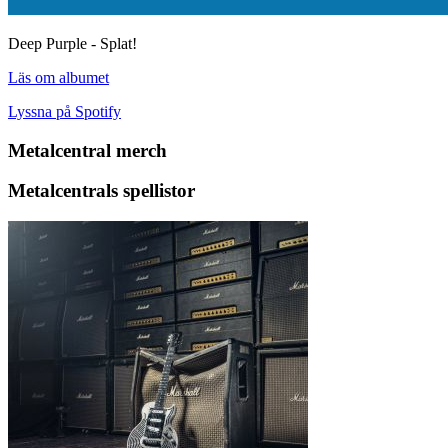
Deep Purple - Splat!
Läs om albumet
Lyssna på Spotify
Metalcentral merch
Metalcentrals spellistor