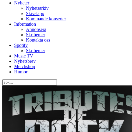
Nyheter
Nyhetsarkiv
Skivsläpp
Kommande konserter
Information
Annonsera
Skribenter
Kontakta oss
Spotify
Skribenter
Music TV
Nyhetsbrev
Merchshop
Humor