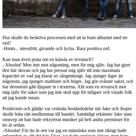
Hur skulle du beskriva processen med att ta fram albumet med tre
ord?
-Hmm... stressfritt, givande och lycka. Bara positiva ord.
Kan man även prata om en känsla av revansch?
- Absolut! Men inte mot någonting, men för mig själv. Jag har gjort
den här skivan och jag har pressat mig själv till min maximala
kapacitet av vad jag klarar av sångmässigt. Jag sjunger lägre än
någonsin, jag sjunger snabbare och högre. Jag gör svårare saker, och
har dessutom gått djupare in i texterna. Allt som en revansch mot
mig själv för saker som jag inte stod upp för tidigare och visade folk
att jag kunde innan.
Positivism och glädje var centrala beståndsdelar när Jake och Jesper
skulle hitta rätt medlemmar till bandet. Samtidigt erkänner Jake utan
omsvep att han hade rekryterat musiker på helt andra premisser för
tio år sedan.
-Absolut! För tio år sen var jag en människa som inte riktigt hade
erfarenhet av allt det här. Visst, jag hade spelat in skivor, men bara