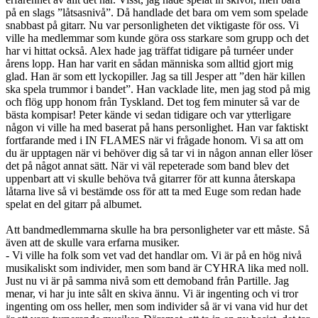
på en slags ”låtsasnivå”. Då handlade det bara om vem som spelade
snabbast på gitarr. Nu var personligheten det viktigaste för oss. Vi
ville ha medlemmar som kunde göra oss starkare som grupp och det
har vi hittat också. Alex hade jag träffat tidigare på turnéer under
årens lopp. Han har varit en sådan människa som alltid gjort mig
glad. Han är som ett lyckopiller. Jag sa till Jesper att ”den här killen
ska spela trummor i bandet”. Han vacklade lite, men jag stod på mig
och flög upp honom från Tyskland. Det tog fem minuter så var de
bästa kompisar! Peter kände vi sedan tidigare och var ytterligare
någon vi ville ha med baserat på hans personlighet. Han var faktiskt
fortfarande med i IN FLAMES när vi frågade honom. Vi sa att om
du är upptagen när vi behöver dig så tar vi in någon annan eller löser
det på något annat sätt. När vi väl repeterade som band blev det
uppenbart att vi skulle behöva två gitarrer för att kunna återskapa
låtarna live så vi bestämde oss för att ta med Euge som redan hade
spelat en del gitarr på albumet.
Att bandmedlemmarna skulle ha bra personligheter var ett måste. Så
även att de skulle vara erfarna musiker.
- Vi ville ha folk som vet vad det handlar om. Vi är på en hög nivå
musikaliskt som individer, men som band är CYHRA lika med noll.
Just nu vi är på samma nivå som ett demoband från Partille. Jag
menar, vi har ju inte sålt en skiva ännu. Vi är ingenting och vi tror
ingenting om oss heller, men som individer så är vi vana vid hur det