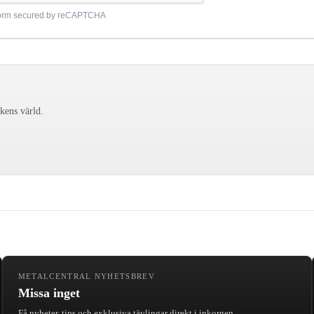
ckens värld.
METALCENTRAL NYHETSBREV
Missa inget
Få nyheter, tips och exklusiva tävlingar direkt i inkorgen.