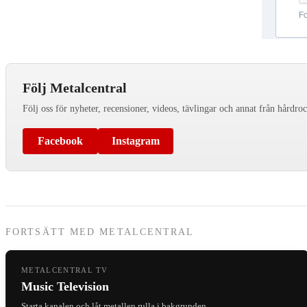
Följ Metalcentral
Följ oss för nyheter, recensioner, videos, tävlingar och annat från hårdro
Facebook
Instagram
FORTSÄTT MED METALCENTRAL
METALCENTRAL TV
Music Television
Starta kanalen och låt metallen rulla i bakgrunden.