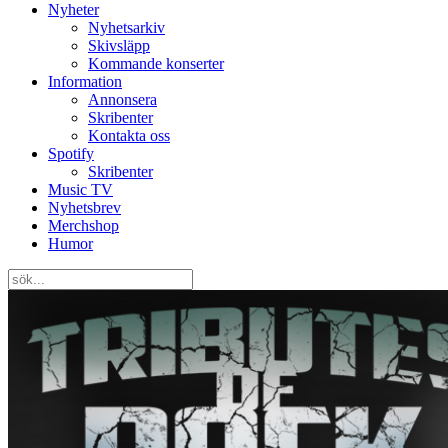
Nyheter
Nyhetsarkiv
Skivsläpp
Kommande konserter
Information
Annonsera
Skribenter
Kontakta oss
Spotify
Skribenter
Music TV
Nyhetsbrev
Merchshop
Humor