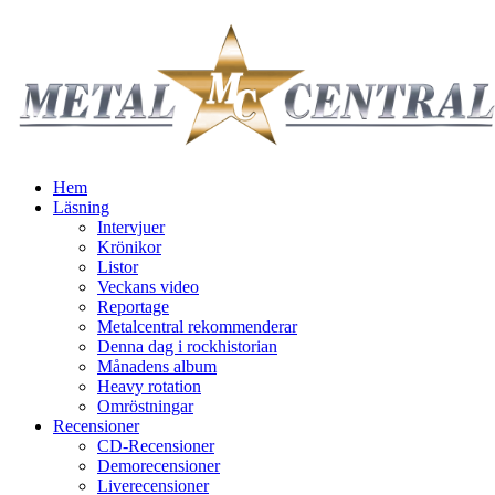
Hem
Läsning
Intervjuer
Krönikor
Listor
Veckans video
Reportage
Metalcentral rekommenderar
Denna dag i rockhistorian
Månadens album
Heavy rotation
Omröstningar
Recensioner
CD-Recensioner
Demorecensioner
Liverecensioner