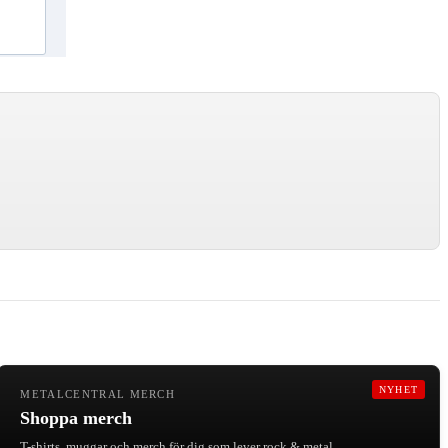
NYHET
METALCENTRAL MERCH
Shoppa merch
T-shirts, muggar och merch för dig som lever rock & metal.